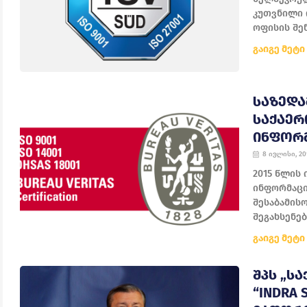
კუთვნილი 
ოფისის შენ
გაიგე მეტი
ᲡᲐᲖᲔᲓ
ᲡᲐᲥᲐᲔᲠ
ᲘᲜᲤᲝᲠᲛ
8 ივლისი, 20
2015 წლის 
ინფორმაცი
შესაბამის
შეგახსენებ
გაიგე მეტი
ᲨᲞᲡ „Ს
“INDRA 