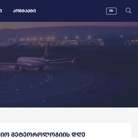
Ი
ᲙᲝᲜᲢᲐᲥᲢᲘ
EN
ᲘᲝ ᲛᲔᲢᲔᲝᲠᲝᲚᲝᲒᲘᲘᲡ ᲓᲦᲔ