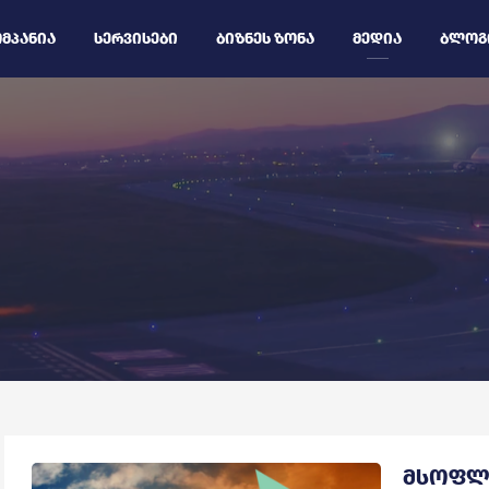
ᲛᲞᲐᲜᲘᲐ
ᲡᲔᲠᲕᲘᲡᲔᲑᲘ
ᲑᲘᲖᲜᲔᲡ ᲖᲝᲜᲐ
ᲛᲔᲓᲘᲐ
ᲑᲚᲝᲒ
ᲛᲡᲝᲤᲚ