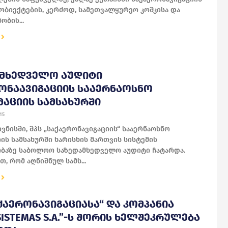
ობიექტების, კერძოდ, სამეთვალყურეო კოშკისა და
ობის...
ᲐᲛᲮᲔᲓᲕᲔᲚᲝ ᲐᲣᲓᲘᲢᲘ
ᲝᲜᲐᲐᲕᲘᲒᲐᲪᲘᲘᲡ ᲡᲐᲐᲔᲠᲜᲐᲝᲡᲜᲝ
ᲐᲪᲘᲘᲡ ᲡᲐᲛᲡᲐᲮᲣᲠᲨᲘ
15
ივნისში, შპს „საქაერონავიგაციის“ სააერნაოსნო
ის სამსახურში ხარისხის მართვის სისტემის
ობაზე საბოლოო საზედამხედველო აუდიტი ჩატარდა.
თ, რომ აღნიშნულ სამს...
ᲐᲥᲐᲔᲠᲝᲜᲐᲕᲘᲒᲐᲪᲘᲐᲡᲐ“ ᲓᲐ ᲙᲝᲛᲞᲐᲜᲘᲐ
SISTEMAS S.A.”-Ს ᲨᲝᲠᲘᲡ ᲮᲔᲚᲨᲔᲙᲠᲣᲚᲔᲑᲐ