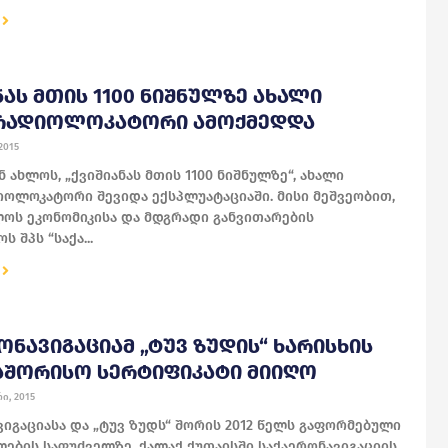
ᲜᲐᲡ ᲛᲗᲘᲡ 1100 ᲜᲘᲨᲜᲣᲚᲖᲔ ᲐᲮᲐᲚᲘ
ᲠᲐᲓᲘᲝᲚᲝᲙᲐᲢᲝᲠᲘ ᲐᲛᲝᲥᲛᲔᲓᲓᲐ
2015
ახლოს, „ქვიშიანას მთის 1100 ნიშნულზე“, ახალი
ოლოკატორი შევიდა ექსპლუატაციაში. მისი მეშვეობით,
ოს ეკონომიკისა და მდგრადი განვითარების
 შპს “საქა...
ᲝᲜᲐᲕᲘᲒᲐᲪᲘᲐᲛ „ᲢᲣᲕ ᲖᲣᲓᲘᲡ“ ᲮᲐᲠᲘᲡᲮᲘᲡ
ᲐᲨᲝᲠᲘᲡᲝ ᲡᲔᲠᲢᲘᲤᲘᲙᲐᲢᲘ ᲛᲘᲘᲦᲝ
ი, 2015
ვიგაციასა და „ტუვ ზუდს“ შორის 2012 წელს გაფორმებული
ების საფუძველზე, ქალაქ ქუთაისში საქაერონავიგაციის