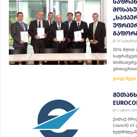
ᲡᲐᲤᲠᲐᲜ
ᲛᲝᲡᲐᲮᲣ
„ᲡᲐᲥᲐᲔ
ᲣᲤᲠᲘᲔ
ᲒᲐᲤᲝᲠ
23 სექტემბერ
2014 წლის 
საფრანგეთი
მომსახურე
ურთიერთთა
გაიგე მეტი
ᲨᲔᲗᲐᲜᲮ
EUROCO
3 ივნისი, 201
ქალაქ ბრიუ
Council) 4
ხელმძღვან