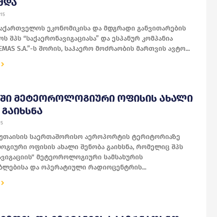
ᲛᲓᲐ
15
 საქართველოს ეკონომიკისა და მდგრადი განვითარების
ს შპს “საქაერონავიგაციასა” და ესპანურ კომპანია
TEMAS S.A.”-ს შორის, საჰაერო მოძრაობის მართვის ავტო...
ᲡᲨᲘ ᲛᲔᲢᲔᲝᲠᲝᲚᲝᲒᲘᲣᲠᲘ ᲝᲤᲘᲡᲘᲡ ᲐᲮᲐᲚᲘ
 ᲒᲐᲘᲮᲡᲜᲐ
15
 ქუთაისის საერთაშორისო აეროპორტის ტერიტორიაზე
გიური ოფისის ახალი შენობა გაიხსნა, რომელიც შპს
ავიგაციის" მეტეოროლოგიური სამსახურის
ბლებისა და ოპერატიული რადიოცენტრის...