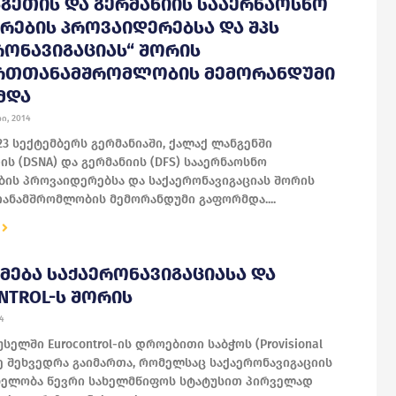
ᲒᲔᲗᲘᲡ ᲓᲐ ᲒᲔᲠᲛᲐᲜᲘᲘᲡ ᲡᲐᲐᲔᲠᲜᲐᲝᲡᲜᲝ
ᲠᲔᲑᲘᲡ ᲞᲠᲝᲕᲐᲘᲓᲔᲠᲔᲑᲡᲐ ᲓᲐ ᲨᲞᲡ
ᲠᲝᲜᲐᲕᲘᲒᲐᲪᲘᲐᲡ“ ᲨᲝᲠᲘᲡ
ᲠᲗᲗᲐᲜᲐᲛᲨᲠᲝᲛᲚᲝᲑᲘᲡ ᲛᲔᲛᲝᲠᲐᲜᲓᲣᲛᲘ
ᲛᲓᲐ
ი, 2014
23 სექტემბერს გერმანიაში, ქალაქ ლანგენში
ს (DSNA) და გერმანიის (DFS) სააერნაოსნო
ბის პროვაიდერებსა და საქაერონავიგაციას შორის
ნამშრომლობის მემორანდუმი გაფორმდა....
ᲛᲔᲑᲐ ᲡᲐᲥᲐᲔᲠᲝᲜᲐᲕᲘᲒᲐᲪᲘᲐᲡᲐ ᲓᲐ
NTROL-Ს ᲨᲝᲠᲘᲡ
4
სელში Eurocontrol-ის დროებითი საბჭოს (Provisional
1-ე შეხვედრა გაიმართა, რომელსაც საქაერონავიგაციის
ელობა წევრი სახელმწიფოს სტატუსით პირველად