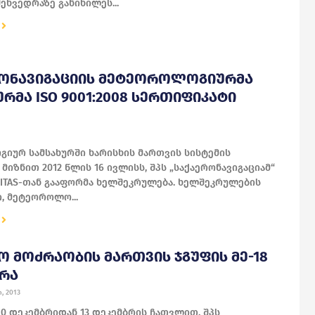
ეხვედრაზე განიხილეს...
ᲠᲝᲜᲐᲕᲘᲒᲐᲪᲘᲘᲡ ᲛᲔᲢᲔᲝᲠᲝᲚᲝᲒᲘᲣᲠᲛᲐ
ᲣᲠᲛᲐ ISO 9001:2008 ᲡᲔᲠᲗᲘᲤᲘᲙᲐᲢᲘ
იურ სამსახურში ხარისხის მართვის სისტემის
მიზნით 2012 წლის 16 ივლისს, შპს „საქაერონავიგაციამ“
RITAS-თან გააფორმა ხელშეკრულება. ხელშეკრულების
, მეტეოროლო...
Ო ᲛᲝᲫᲠᲐᲝᲑᲘᲡ ᲛᲐᲠᲗᲕᲘᲡ ᲯᲒᲣᲤᲘᲡ ᲛᲔ-18
ᲠᲐ
, 2013
10 დეკემბრიდან 13 დეკემბრის ჩათვლით, შპს