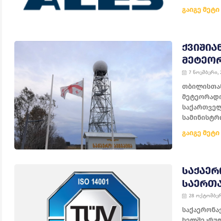
გაიგე მეტი
ᲥᲕᲘᲨᲘᲐ
ᲛᲔᲢᲔᲝ
7 ნოემბერი, 
თბილისთან 
მეტეორადი
საქართველ
სამინისტროს
გაიგე მეტი
ᲡᲐᲥᲐᲔᲠ
ᲡᲐᲔᲠᲗ
28 ოქტომბერ
საქაერონა
ხელშეკრულ