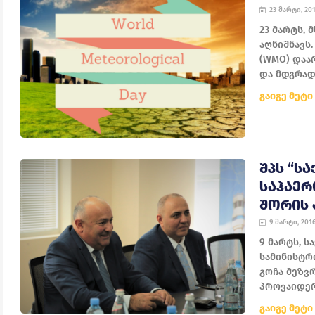
23 მარტი, 20
23 მარტს,
აღნიშნავს
(WMO) დაა
და მდგრად
გაიგე მეტი
ᲨᲞᲡ “Ს
ᲡᲐᲰᲐᲔᲠ
ᲨᲝᲠᲘᲡ
9 მარტი, 201
9 მარტს, 
სამინისტრ
გოჩა მეზვ
პროვაიდერთ
გაიგე მეტი