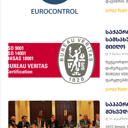
დაესწრო. შ
გაიგე მეტი
ᲡᲐᲥᲐᲔ
ᲡᲐᲛᲡᲐᲮ
ᲛᲘᲘᲦᲝ
8 მაისი, 2014
მეტეორლოგ
დანერგვის 
BUREAU VE
ფარგლებში
გაიგე მეტი
ᲡᲐᲰᲐᲔᲠ
ᲨᲔᲮᲕᲔᲓ
14 დეკემბერი
2013 წლის 