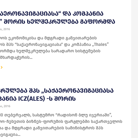
ᲥᲐᲔᲠᲝᲜᲐᲕᲘᲒᲐᲪᲘᲐᲡᲐ“ ᲓᲐ ᲙᲝᲛᲞᲐᲜᲘᲐ
S” ᲨᲝᲠᲘᲡ ᲮᲔᲚᲨᲔᲙᲠᲣᲚᲔᲑᲐ ᲒᲐᲤᲝᲠᲛᲓᲐ
ი, 2016
ოს ეკონომიკისა და მდგრადი განვითარების
ს შპს “საქაერონავიგაციასა“ და კომპანია „Thales”
ფორმდა ხელშეკრულება სარადარო სისტემების
მხარდაჭერის...
ᲠᲣᲚᲔᲑᲐ ᲨᲞᲡ „ᲡᲐᲥᲐᲔᲠᲝᲜᲐᲕᲘᲒᲐᲪᲘᲐᲡᲐ
ᲐᲜᲘᲐ ICZ(ALES) -Ს ᲨᲝᲠᲘᲡ
ი, 2016
10 თებერვალს, სასტუმრო “რადისონ ბლუ ივერიაში”,
ო-ჩეხეთის ბიზნეს-ფორუმის ფარგლებში საქართველოს
სა და მდგრადი განვითარების სამინისტროს შპს
ვიგაცია...