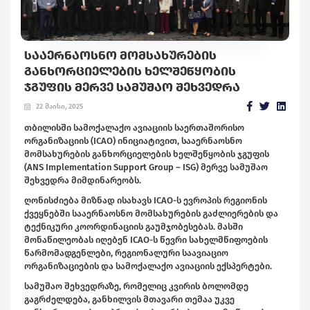
ᲡᲐᲐᲔᲠᲜᲐᲝᲡᲜᲝ ᲛᲝᲛᲡᲐᲮᲣᲠᲔᲑᲘᲡ
ᲒᲐᲜᲮᲝᲠᲪᲘᲔᲚᲔᲑᲘᲡ ᲮᲔᲚᲨᲔᲬᲧᲝᲑᲘᲡ
ᲯᲒᲣᲤᲘᲡ ᲛᲔᲠᲕᲔ ᲡᲐᲛᲣᲨᲐᲝ ᲨᲔᲮᲕᲔᲓᲠᲐ
22 მაისი, 2025
თბილისში სამოქალაქო ავიაციის საერთაშორისო
ორგანიზაციის (ICAO) ინიციატივით, სააერნაოსნო
მომსახურების განხორციელების ხელშეწყობის ჯგუფის
(ANS Implementation Support Group – ISG) მერვე სამუშაო
შეხვედრა მიმდინარეობს.
ღონისძიება მიზნად ისახავს ICAO-ს ევროპის რეგიონის
ქვეყნებში სააერნაოსნო მომსახურების გაძლიერების და
ტექნიკური კოორდინაციის გაუმჯობესებას. მასში
მონაწილეობას იღებენ ICAO-ს წევრი სახელმწიფოების
წარმომადგენლები, რეგიონალური საავიაციო
ორგანიზაციების და სამოქალაქო ავიაციის ექსპერტები.
სამუშაო შეხვედრაზე, რომელიც კვირის ბოლომდე
გაგრძელდება, განხილვის მთავარი თემაა უკვე